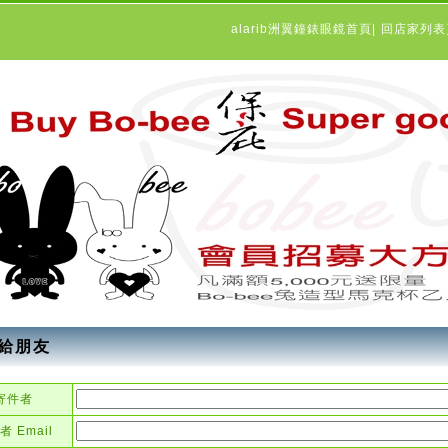
alarib洲翼鐘錶眼鏡首頁
|
回店家列
給朋友
寄件者
者 Email