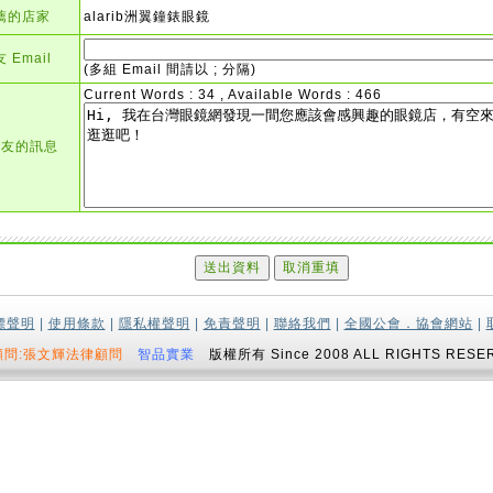
薦的店家
alarib洲翼鐘錶眼鏡
 Email
(多組 Email 間請以 ; 分隔)
Current Words : 34 , Available Words : 466
朋友的訊息
標聲明
|
使用條款
|
隱私權聲明
|
免責聲明
|
聯絡我們
|
全國公會．協會網站
|
顧問:張文輝法律顧問
智品實業
版權所有 Since 2008 ALL RIGHTS RESE