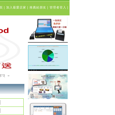
表頁
|
加入最愛店家
|
推薦給朋友
|
管理者登入
|