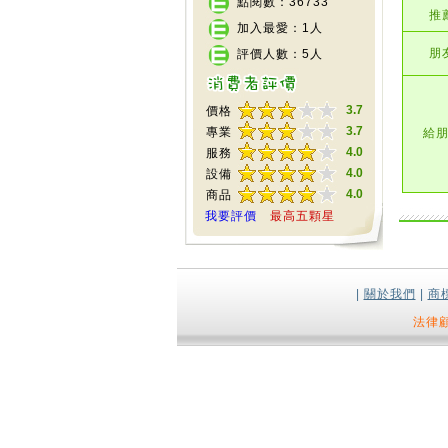
點閱數：36733
推
加入最愛：1人
朋友
評價人數：5人
3.7
價格
3.7
專業
給
4.0
服務
4.0
設備
4.0
商品
我要評價
最高五顆星
|
關於我們
|
商
法律