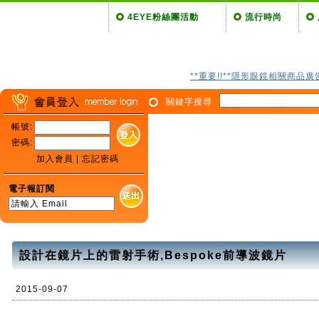
4EYE粉絲團活動
流行時尚
**重要!!**隱形眼鏡相關商品
關鍵字搜尋
帳號:
密碼:
加入會員
|
忘記密碼
電子報訂閱
設計在鏡片上的雷射手術,Bespoke前導波鏡片
2015-09-07