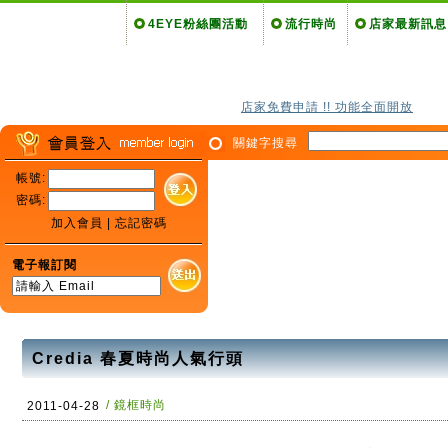
4EYE粉絲團活動
流行時尚
店家最新訊息
店家免費申請 !! 功能全面開放
關鍵字搜尋
帳號:
密碼:
加入會員
|
忘記密碼
電子報訂閱
Credia 春夏時尚人氣行頭
/ 鏡框時尚
2011-04-28